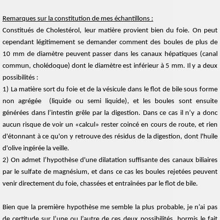
Remarques sur la constitution de mes échantillons :
Constitués de Cholestérol, leur matière provient bien du foie. On peut
cependant légitimement se demander comment des boules de plus de
10 mm de diamètre peuvent passer dans les canaux hépatiques (canal
commun, cholédoque) dont le diamètre est inférieur à 5 mm. Il y a deux
possibilités :
1) La matière sort du foie et de la vésicule dans le flot de bile sous forme
non agrégée (liquide ou semi liquide), et les boules sont ensuite
générées dans l’intestin grêle par la digestion. Dans ce cas il n’y a donc
aucun risque de voir un «calcul» rester coincé en cours de route, et rien
d'étonnant à ce qu'on y retrouve des résidus de la digestion, dont l'huile
d'olive ingérée la veille.
2) On admet l’hypothèse d'une dilatation suffisante des canaux biliaires
par le sulfate de magnésium, et dans ce cas les boules rejetées peuvent
venir directement du foie, chassées et entraînées par le flot de bile.
Bien que la première hypothèse me semble la plus probable, je n’ai pas
de certitude sur l’une ou l’autre de ces deux possibilités, hormis le fait