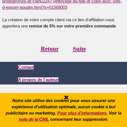
programmes-dr-clark/2247-
nettoyage-du-foie-dr-clark-
avec-sels-
d-epsom-poudre.html?
s=01568003
La création de votre compte client via ce lien d'affiliation vous
apportera une
remise de 5% sur votre première commande
Retour
Suite
Contact
A propos de l'auteur
Mentions légales
Retourner au contenu
Notre site utilise des cookies pour vous assurer une
expérience d'utilisation optimale, aucun cookie à but
publicitaire ou marketing.
Pour plus d'informations
. Voir la
note de la CNIL
concernant leur suppression.